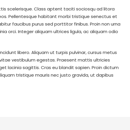
ttis scelerisque. Class aptent taciti sociosqu ad litora
os. Pellentesque habitant morbi tristique senectus et
tur faucibus purus sed porttitor finibus. Proin non urna
ia orci. Integer aliquam ultrices ligula, ac aliquam odio
ncidunt libero. Aliquam ut turpis pulvinar, cursus metus
 vitae vestibulum egestas. Praesent mattis ultricies
et lacinia sagittis. Cras eu blandit sapien. Proin dictum
quam tristique mauris nec justo gravida, ut dapibus