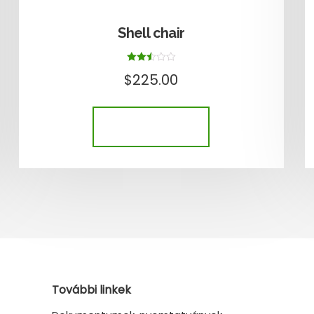
Shell chair
Értékelés:
$
225.00
2.52
/ 5
KOSÁRBA TESZEM
További linkek