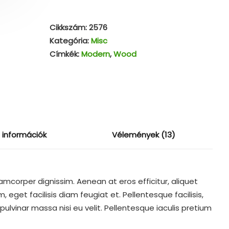
Cikkszám:
2576
Kategória:
Misc
Címkék:
Modern
,
Wood
 információk
Vélemények (13)
lamcorper dignissim. Aenean at eros efficitur, aliquet
 eget facilisis diam feugiat et. Pellentesque facilisis,
 a pulvinar massa nisi eu velit. Pellentesque iaculis pretium