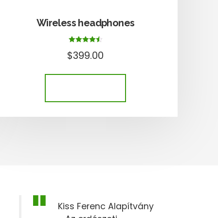
Wireless headphones
Értékelés:
$
399.00
4.50
/ 5
KOSÁRBA TESZEM
Kiss Ferenc Alapítvány