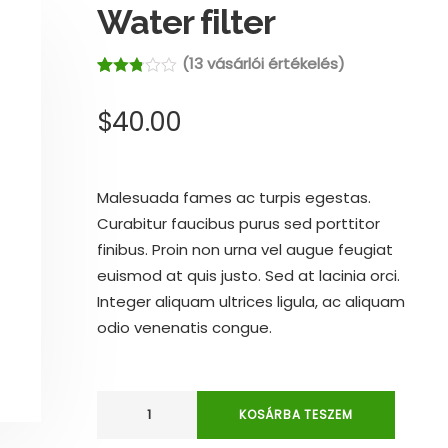
Water filter
(
13
vásárlói értékelés)
Értékelés
12
2.75
$
40.00
az 5-
ből,
értékelés
alapján
Malesuada fames ac turpis egestas.
Curabitur faucibus purus sed porttitor
finibus. Proin non urna vel augue feugiat
euismod at quis justo. Sed at lacinia orci.
Integer aliquam ultrices ligula, ac aliquam
odio venenatis congue.
KOSÁRBA TESZEM