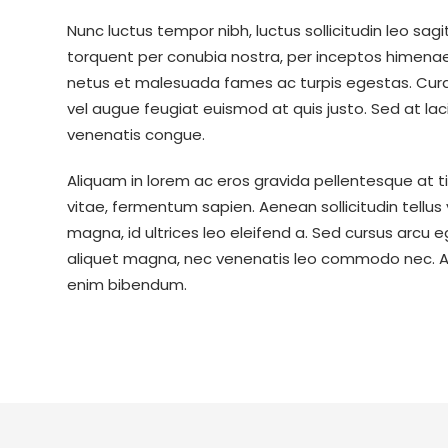
Nunc luctus tempor nibh, luctus sollicitudin leo sagi
torquent per conubia nostra, per inceptos himenae
netus et malesuada fames ac turpis egestas. Curabi
vel augue feugiat euismod at quis justo. Sed at lacin
venenatis congue.
Aliquam in lorem ac eros gravida pellentesque at ti
vitae, fermentum sapien. Aenean sollicitudin tellus
magna, id ultrices leo eleifend a. Sed cursus arcu eg
aliquet magna, nec venenatis leo commodo nec. Ali
enim bibendum.