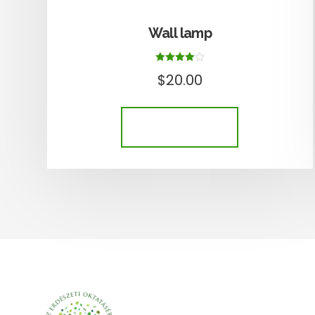
Wall lamp
Értékelés:
$
20.00
4.00
/ 5
KOSÁRBA TESZEM