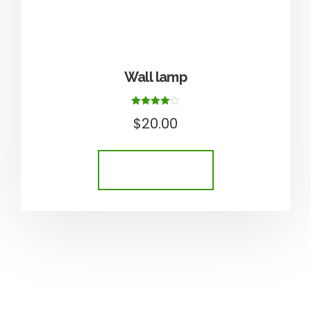
Wall lamp
Értékelés:
$
20.00
4.00
/ 5
KOSÁRBA TESZEM