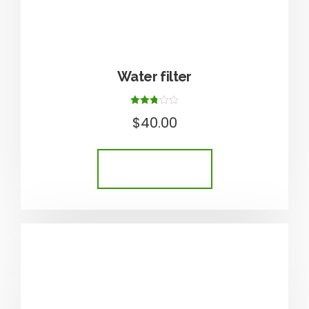
Water filter
Értékelés:
$
40.00
2.75
/ 5
KOSÁRBA TESZEM