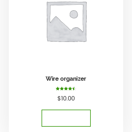
Wire organizer
Értékelés:
$
10.00
4.50
/ 5
KOSÁRBA TESZEM